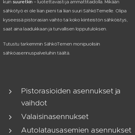
kuin
suuretkin
– luotettavasti ja ammattitaidolla. Mikään
sähkötyö ei ole liian pieni tai liian suuri SähköTemelle. Olipa
kyseessä pistorasian vaihto tai koko kiinteistön sähköistys,
saat aina laadukkaan ja turvallisen lopputuloksen.
Tutustu tarkemmin SähköTemen monipuolisiin
sähköasennuspalveluihin täältä.
Pistorasioiden asennukset ja
vaihdot
Valaisinasennukset
Autolatausasemien asennukset