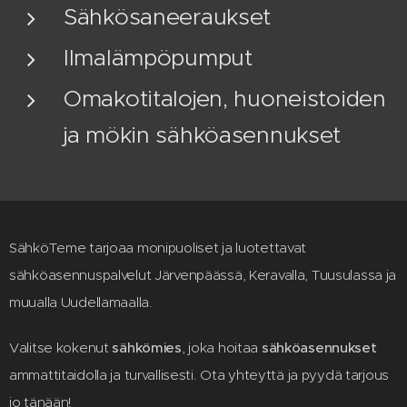
Sähkösaneeraukset
Ilmalämpöpumput
Omakotitalojen, huoneistoiden
ja mökin sähköasennukset
SähköTeme tarjoaa monipuoliset ja luotettavat
sähköasennuspalvelut Järvenpäässä, Keravalla, Tuusulassa ja
muualla Uudellamaalla.
Valitse kokenut
sähkömies
, joka hoitaa
sähköasennukset
ammattitaidolla ja turvallisesti. Ota yhteyttä ja pyydä tarjous
jo tänään!