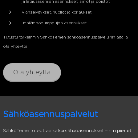
ja latausasemien asennukset, siirrot ja poistot
Vianselvitykset, huollot ja korjaukset
Ilmalämpöpumppujen asennukset
Tutustu tarkemmin SähköTemen sähköasennuspalveluihin alta ja
ota yhteyttä!
Ota yhteyttä
Sähköasennuspalvelut
SähköTeme toteuttaa kaikki sähköasennukset – niin
pienet